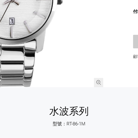
付
顧
水波系列
型號：RT-86-1M