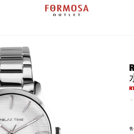
覽
勞力士
百達翡麗
帝舵表
錶款搜尋
維修服務
新聞活動
門市查
R
售