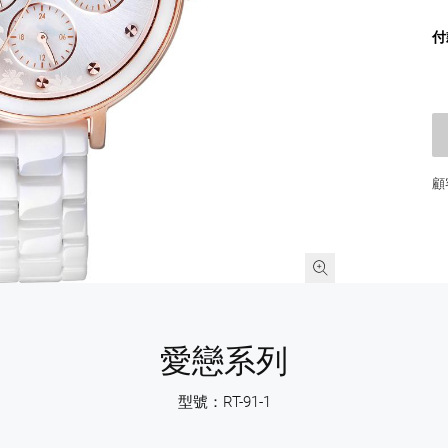
付
顧
愛戀系列
型號：RT-91-1