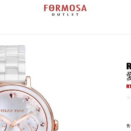
覽
勞力士
百達翡麗
帝舵表
錶款搜尋
維修服務
新聞活動
門市查
RT
售