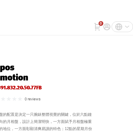
詢
WatchIn
聯絡我們
0
註冊
中文(繁體)
登入
English
pos
Bahasa Indonesia
motion
Tiếng Việt
391.832.20.50.77FB
0 reviews
盤的配置是決定一只腕錶整體視覺的關鍵，位於六點鐘
向的月相盤，設計上簡潔明快，一方面賦予月相盤極重
的地位，一方面彰顯清爽易讀的特色；12點的星期月份