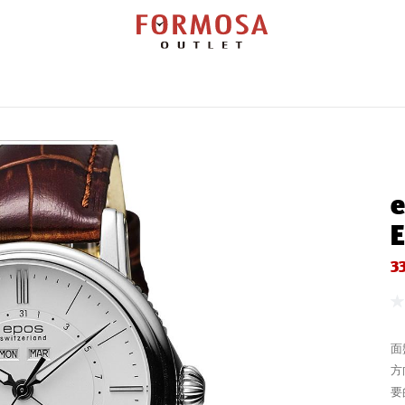
覽
勞力士
百達翡麗
帝舵表
錶款搜尋
維修服務
新聞活動
門市查
e
E
3
面
方
要