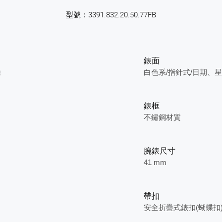
型號：3391.832.20.50.77FB
錶面
鍊
白色系/指針式/日期、
錶框
不鏽鋼材質
腕錶尺寸
41 mm
帶扣
安全折疊式錶扣(蝴蝶扣