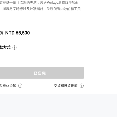
窗提供平衡且協調的美感，透過Perlage魚鱗紋雕飾面
、羅馬數字時標以及針狀指針，呈現低調內斂的精工美
。
NTD 65,500
價
款方式
已售完
客權益須知
交貨和換貨細節