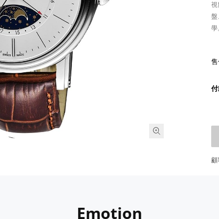
視
盤
學
售
付
顧
Emotion