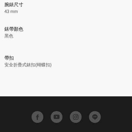
腕錶尺寸
43 mm
錶帶顏色
黑色
帶扣
安全折疊式錶扣(蝴蝶扣)