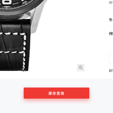
鏤
售
付
顧
庫存查詢