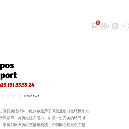
詢
WatchIn
聯絡我們
0
註冊
中文(繁體)
登入
English
pos
Bahasa Indonesia
port
Tiếng Việt
25.131.35.55.24
0 reviews
古飛行腕錶精神，此款錶選用了深黑底色白色時標來突
時間顯示，為腕錶注入活力，加添一份完美的時尚感
，這種對比令腕錶更清晰易讀，立體同心圓黑色面盤，