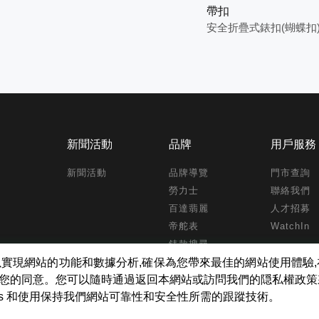
帶扣
安全折疊式錶扣(蝴蝶扣
新聞活動
品牌
用戶服務
新聞活動
品牌導覽
門市查詢
勞力士
聯絡我們
百達翡麗
人才招募
帝舵表
WatchIn
錶款搜尋
kies ,以實現網站的功能和數據分析,確保為您帶來最佳的網站使用體
得您的同意。您可以隨時通過返回本網站或訪問我們的隠私權政
ies 和使用保持我們網站可靠性和安全性所需的跟蹤技術。