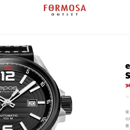
覽
勞力士
百達翡麗
帝舵表
錶款搜尋
維修服務
新聞活動
門市查
e
S
34
復
出
覺