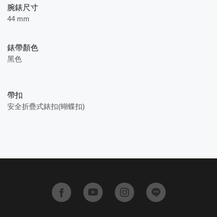
腕錶尺寸
44 mm
錶帶顏色
黑色
帶扣
安全折疊式錶扣(蝴蝶扣)