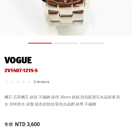
VOGUE
2V1407-121S-S
0 reviews
機芯:石英機芯 錶殼:不鏽鋼 錶徑:36mm 錶鏡:防刮藍寶石水晶玻璃 防
水:30米防水 錶盤:銀色放射紋/彩色水晶鑽 錶帶:不鏽鋼
NTD 3,600
售價