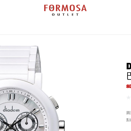
覽
勞力士
百達翡麗
帝舵表
錶款搜尋
維修服務
新聞活動
門市查
8
圓
點