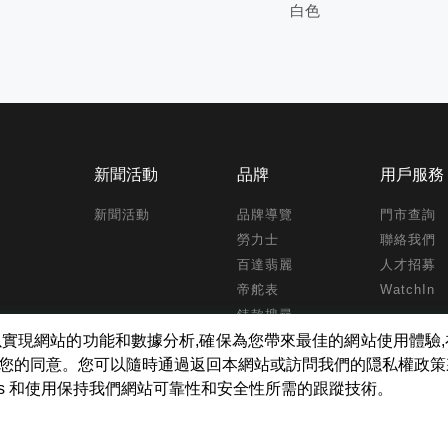
白色
新聞活動
品牌
用戶服務
新聞活動
品牌導覽
門市查詢
勞力士
聯絡我們
百達翡麗
人才招募
帝舵表
WatchIn
錶款搜尋
kies ,以實現網站的功能和數據分析,確保為您帶來最佳的網站使用體
得您的同意。您可以隨時通過返回本網站或訪問我們的隠私權政
ies 和使用保持我們網站可靠性和安全性所需的跟蹤技術。
tch Inc. All Rights Reserved.