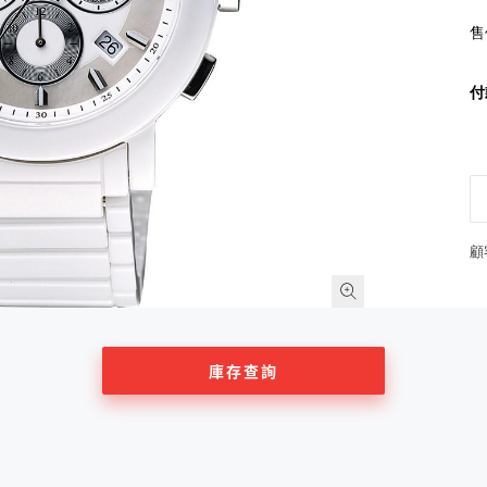
售
付
顧
庫存查詢