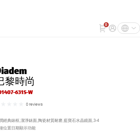
詢
WatchIn
聯絡我們
0
註冊
中文(繁體)
登入
English
Diadem
Bahasa Indonesia
巴黎時尚
Tiếng Việt
D1407-631S-W
0 reviews
潤經典錶框,潔淨錶面,陶瓷材質耐磨,藍寶石水晶鏡面,3-4
鐘位置日期顯示功能