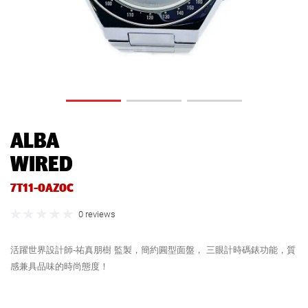
ALBA
WIRED
7T11-0AZ0C
0 reviews
活躍世界設計師-祐真朋樹 監製，簡約圓型面盤， 三眼計時碼錶功能，質
感兼具品味的時尚態度！