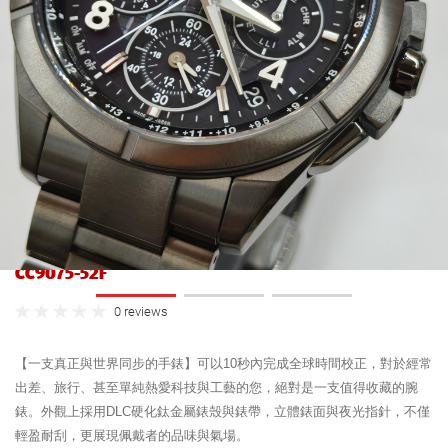
CITIZEN 星辰
GENTS 時尚手錶
CC9075-52F
0 reviews
【一支真正與世界同步的手錶】可以10秒內完成全球時間校正，對於經常
出差、旅行、甚至單純熱愛科技與工藝的您，絕對是一支值得收藏的腕
錶。外觀上採用DLC硬化鈦金屬錶殼與錶帶，立體錶面與夜光指針，不僅
輕盈耐刮，更展現佩戴者的品味與氣場。