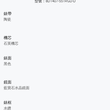
型號：8D1407-551RGD-D
錶帶
陶瓷
機芯
石英機芯
錶面
黑色
鏡面
藍寶石水晶鏡面
錶框
水鑽