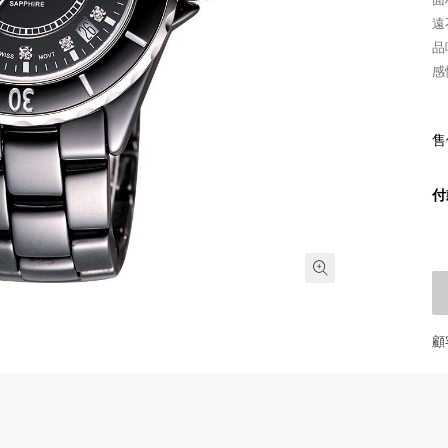
遠
品
感
售
付
顧