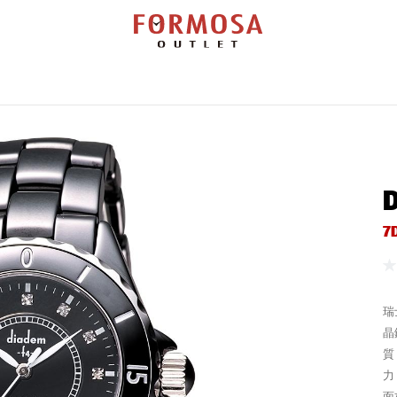
覽
勞力士
百達翡麗
帝舵表
錶款搜尋
維修服務
新聞活動
門市查
7
瑞
晶
質
力
面