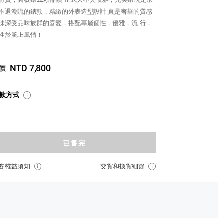
不退潮流的錶款，精緻的外表造型設計 真是奢華的質感
味深受品味族群的喜愛，搭配專屬個性，優雅，流 行，
性於腕上風情！
NTD 7,800
價
款方式
已售完
客權益須知
交貨和換貨細節