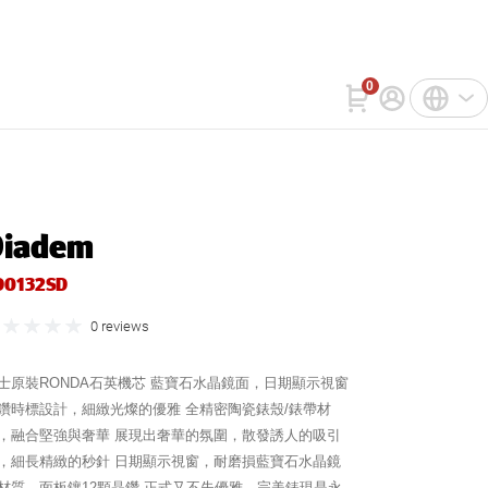
詢
WatchIn
聯絡我們
0
註冊
中文(繁體)
登入
English
Diadem
Bahasa Indonesia
D0132SD
Tiếng Việt
0 reviews
士原裝RONDA石英機芯 藍寶石水晶鏡面，日期顯示視窗
鑽時標設計，細緻光燦的優雅 全精密陶瓷錶殼/錶帶材
，融合堅強與奢華 展現出奢華的氛圍，散發誘人的吸引
，細長精緻的秒針 日期顯示視窗，耐磨損藍寶石水晶鏡
材質，面板鑲12顆晶鑽 正式又不失優雅，完美錶現是永