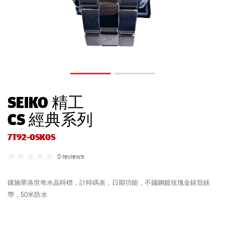
SEIKO 精工
CS 經典系列
7T92-0SK0S
0 reviews
鑲施華洛世奇水晶時標，計時碼表，日期功能，不鏽鋼鍍玫瑰金錶殼錶
帶，50米防水