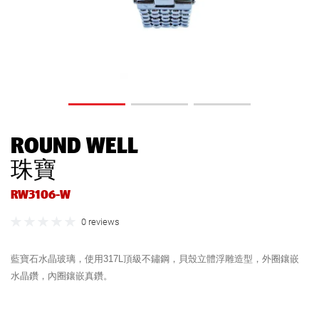
ROUND WELL
珠寶
RW3106-W
0 reviews
藍寶石水晶玻璃，使用317L頂級不鏽鋼，貝殼立體浮雕造型，外圈鑲嵌
水晶鑽，內圈鑲嵌真鑽。