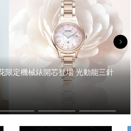
Y’S櫻花限定機械錶開芯登場 光動能三針