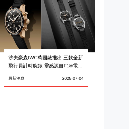
沙夫豪森IWC萬國錶推出 三款全新
飛行員計時腕錶 靈感源自F1®電影
中的「APXGP」車隊
最新消息
2025-07-04