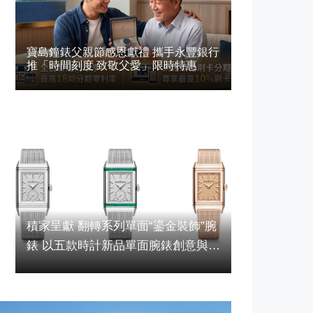
寶島鐘錶父親節感恩獻禮 攜手永豐銀行
推「時間刻度 致敬父愛」限時特惠
寶島鐘錶70週年回歸企業使命，
品牌精神
積家呈獻 翻轉系列單面“鎏金裝飾”腕
繼續閱讀
錶 以五款時計新品單面腕錶創意與復
古交織的美學世界