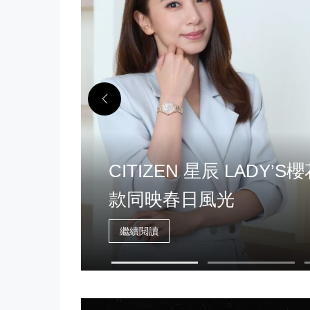
遇與
CITIZEN 星辰 LAD
款同映春日風光
繼續閱讀