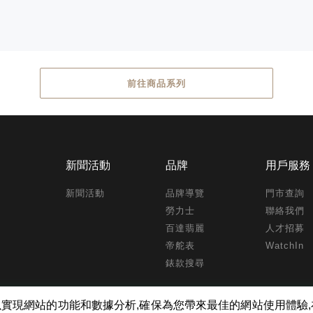
前往商品系列
新聞活動
品牌
用戶服務
新聞活動
品牌導覽
門市查詢
勞力士
聯絡我們
百達翡麗
人才招募
帝舵表
WatchIn
錶款搜尋
kies ,以實現網站的功能和數據分析,確保為您帶來最佳的網站使用體