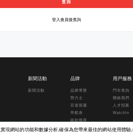
查詢
登入會員後查詢
新聞活動
品牌
用戶服務
新聞活動
品牌導覽
門市查詢
勞力士
聯絡我們
百達翡麗
人才招募
帝舵表
WatchIn
錶款搜尋
kies ,以實現網站的功能和數據分析,確保為您帶來最佳的網站使用體