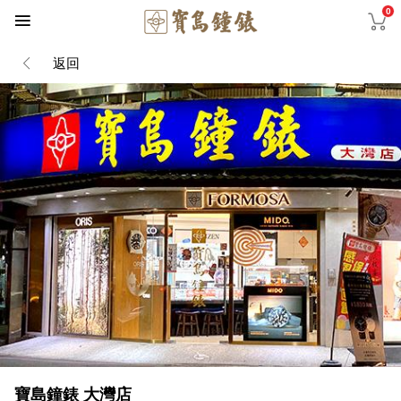
0
返回
寶島鐘錶 大灣店