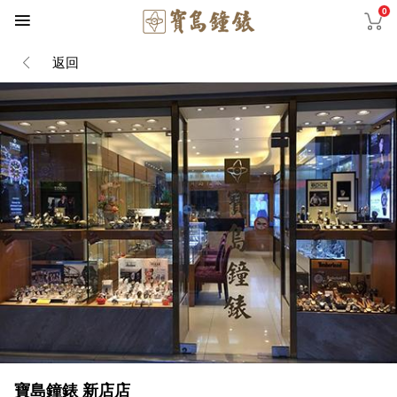
0
返回
寶島鐘錶 新店店