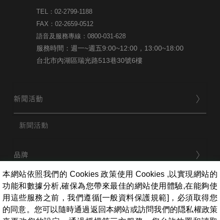
TEL：02-2799-1188
FAX：02-2659-0512
語音及服務專線：0800-031-628
服務時間：週一~週五9:00~12:00，13:00~18:00
台北市內湖區瑞光路513巷30號6樓
新聞活動
新聞活動
品牌
本網站依照我們的 Cookies 政策使用 Cookies ,以實現網站的
功能和數據分析,確保為您帶來最佳的網站使用體驗,在能夠使
用戶服務
用這些服務之前，我們遵循[一般資料保護規範]，必須取得您
的同意。您可以隨時通過返回本網站或訪問我們的隠私權政策