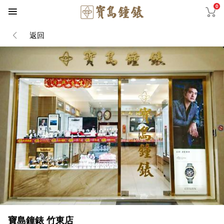
0
返回
寶島鐘錶 竹東店