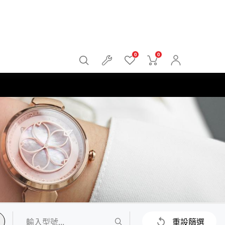
0
0
重設篩選