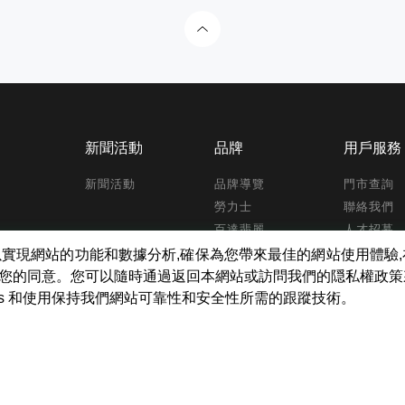
新聞活動
品牌
用戶服務
新聞活動
品牌導覽
門市查詢
勞力士
聯絡我們
百達翡麗
人才招募
帝舵表
WatchIn
kies ,以實現網站的功能和數據分析,確保為您帶來最佳的網站使用體
錶款搜尋
得您的同意。您可以隨時通過返回本網站或訪問我們的隠私權政
ies 和使用保持我們網站可靠性和安全性所需的跟蹤技術。
tch Inc. All Rights Reserved.