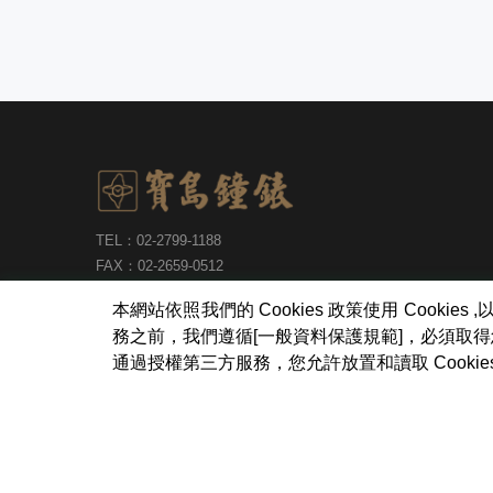
TEL：02-2799-1188
FAX：02-2659-0512
語音及服務專線：0800-031-628
本網站依照我們的 Cookies 政策使用 Coo
服務時間：週一~週五9:00~12:00，13:00~18:00
務之前，我們遵循[一般資料保護規範]，必須取
台北市內湖區瑞光路513巷30號6樓
通過授權第三方服務，您允許放置和讀取 Cook
寶島鐘錶股份有限公司
版權所有
Copyright ©Formosa Wa