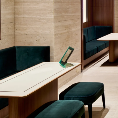
(03)836-2288
規劃路線
更多