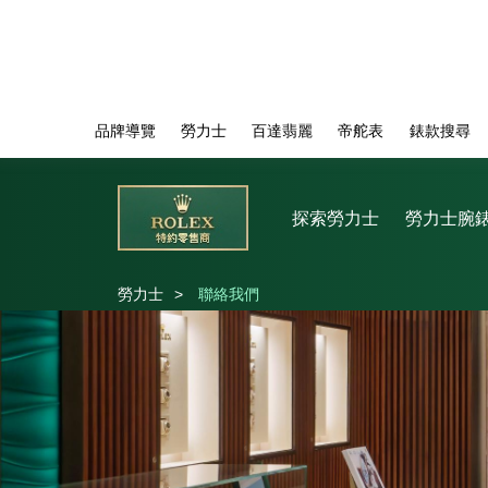
品牌導覽
勞力士
百達翡麗
帝舵表
錶款搜尋
探索勞力士
勞力士腕
勞力士
>
聯絡我們