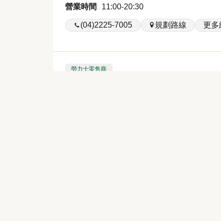
營業時間
11:00-20:30
(04)2225-7005
規劃路線
更多
勞力士零售商
寶島鐘錶 新光三越台南新天
台灣地區
臺南市 中西區
西門路一段658號G樓
營業時間
11:00-22:00
06-3030808
規劃路線
更多細
勞力士零售商