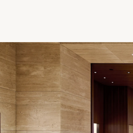
寶島鐘錶 五福名店
台灣地區
高雄市 新興區
五福二路149號
營業時間
11:00 - 20:30
(07)261-4763
規劃路線
更多
勞力士零售商
寶島鐘錶 花蓮名店
台灣地區
花蓮縣 花蓮市
中華路106號
營業時間
10:30 - 21:00