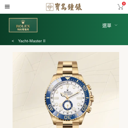
0
選單
<
Yacht-Master II