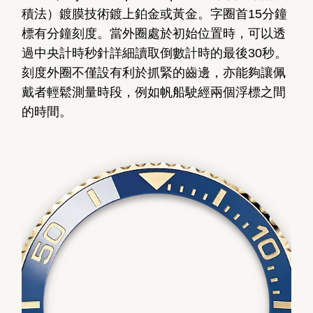
積法）鍍膜技術鍍上鉑金或黃金。字圈首15分鐘
標有分鐘刻度。當外圈處於初始位置時，可以透
過中央計時秒針詳細讀取倒數計時的最後30秒。
刻度外圈不僅設有利於抓緊的齒邊，亦能夠讓佩
戴者輕鬆測量時段，例如帆船駛經兩個浮標之間
的時間。