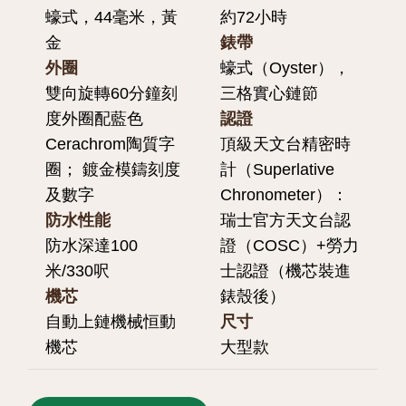
蠔式，44毫米，黃
約72小時
金
錶帶
外圈
蠔式（Oyster），
雙向旋轉60分鐘刻
三格實心鏈節
度外圈配藍色
認證
Cerachrom陶質字
頂級天文台精密時
圈； 鍍金模鑄刻度
計（Superlative
及數字
Chronometer）：
防水性能
瑞士官方天文台認
防水深達100
證（COSC）+勞力
米/330呎
士認證（機芯裝進
機芯
錶殼後）
自動上鏈機械恒動
尺寸
機芯
大型款