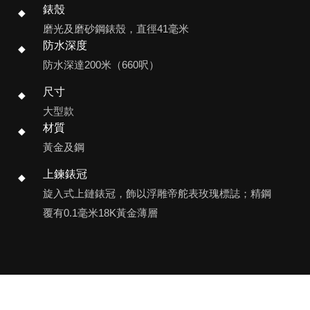
錶殼
磨光及磨砂鋼錶殼，直徑41毫米
防水深度
防水深達200米（660呎）
尺寸
大型款
材質
黃金及鋼
上鍊錶冠
旋入式上鏈錶冠，飾以浮雕帝舵表玫瑰標誌；精鋼
覆有0.1毫米18K黃金薄層