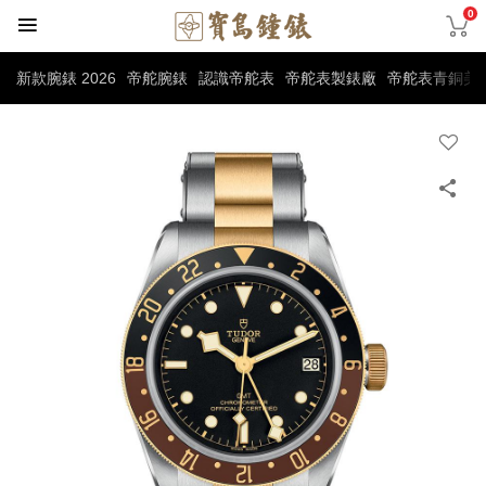
0
新款腕錶 2026
帝舵腕錶
認識帝舵表
帝舵表製錶廠
帝舵表青銅美