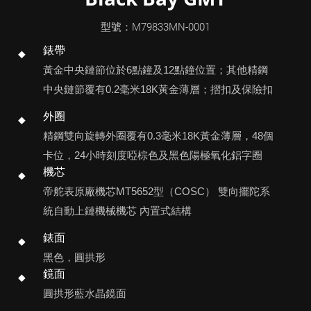
型號：M79833MN-0001
錶帶
黃金中央鏈節位於6點鐘及12點鐘位置；其他精鋼
中央鏈節覆有0.2毫米18K黃金薄層；摺扣及保險扣
外圈
精鋼雙向旋轉外圈覆有0.3毫米18K黃金薄層，48個
卡位，24小時刻度啞棕色及黑色陽極氧化鋁字圈
機芯
帝舵表原廠機芯MT5652型（COSC） 雙向擺陀系
統自動上鏈機械機芯 內置式結構
錶面
黑色，圓拱形
鏡面
圓拱形藍水晶鏡面