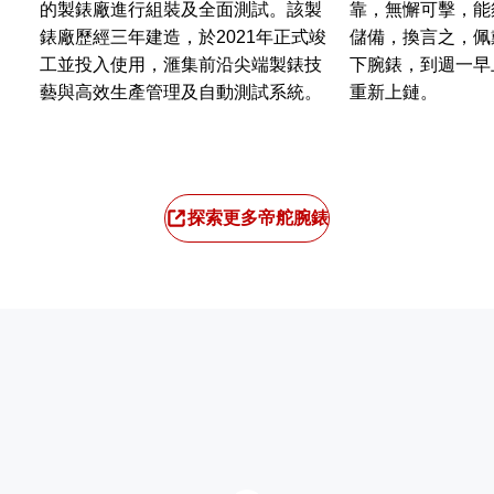
的製錶廠進行組裝及全面測試。該製
靠，無懈可擊，能
錶廠歷經三年建造，於2021年正式竣
儲備，換言之，佩
工並投入使用，滙集前沿尖端製錶技
下腕錶，到週一早
藝與高效生產管理及自動測試系統。
重新上鏈。
探索更多帝舵腕錶