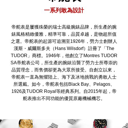
一系列敢為設計
帝舵表是屢獲殊榮的瑞士高級腕錶品牌，所生產的腕
錶風格精緻優雅，精準可靠，品質卓越，是物超所值
之選。帝舵表的起源可追溯至1926年，勞力士創辦人
漢斯・威爾斯多夫（Hans Wilsdorf）註冊了「The
TUDOR」商標。1946年，他創立了Montres TUDOR
SA帝舵表公司，所生產的腕錶沿襲了勞力士所尊崇的
品質理念，而售價卻更為大眾所接受。自創立以來，
帝舵表一直為無懼陸上、海下及冰地挑戰的勇敢人士
所選戴。如今，帝舵表包括Black Bay、Pelagos、
1926及TUDOR Royal等經典系列。自2015年起，帝
舵表推出不同功能的優質原廠機械機芯。