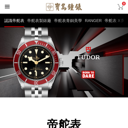
0
錶
認識帝舵表
帝舵表製錶廠
帝舵表青銅美學
RANGER
帝舵表 X 
帝舵表品牌
帝舵表