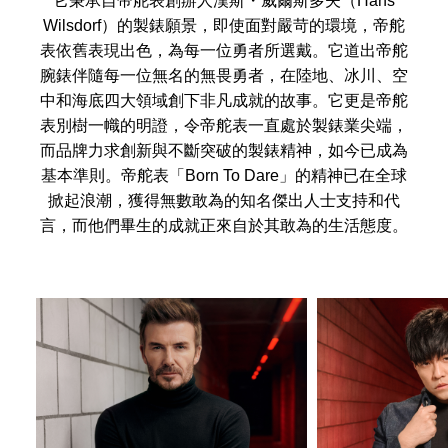
它秉承自帝舵表創辦人漢斯・威爾斯多夫（Hans
Wilsdorf）的製錶願景，即使面對嚴苛的環境，帝舵
表依舊表現出色，為每一位勇者所選戴。它道出帝舵
腕錶伴隨每一位無名的無畏勇者，在陸地、冰川、空
中和海底四大領域創下非凡成就的故事。它更是帝舵
表別樹一幟的明證，令帝舵表一直處於製錶業尖端，
而品牌力求創新與不斷突破的製錶精神，如今已成為
基本準則。帝舵表「Born To Dare」的精神已在全球
掀起浪潮，獲得無數敢為的知名傑出人士支持和代
言，而他們畢生的成就正來自於其敢為的生活態度。