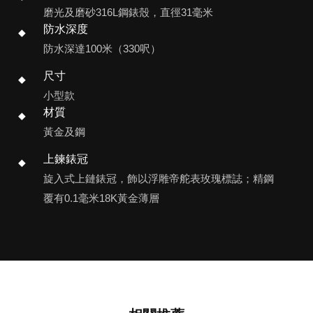
磨光及磨砂316L鋼錶殼，直徑31毫米
防水深度
防水深達100米（330呎）
尺寸
小型款
材質
黃金及鋼
上鍊錶冠
旋入式上鏈錶冠，飾以浮雕帝舵表玫瑰標誌；精鋼
覆有0.1毫米18K黃金薄層