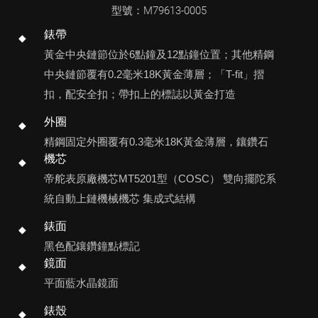
型號：M79613-0005
錶帶
黃金中央鏈節位於6點鐘及12點鐘位置；其他精鋼
中央鏈節覆有0.2毫米18K黃金薄層；「T-fit」摺
扣，配安全扣；帶扣上的標誌以黃金打造
外圈
精鋼固定外圈覆有0.3毫米18K黃金薄層，鑲鑽石
機芯
帝舵表原廠機芯MT5201型（COSC） 雙向擺陀系
統自動上鏈機械機芯 集成式結構
錶面
黑色配鑲鑽鐘點標記
鏡面
平面藍水晶鏡面
錶殼