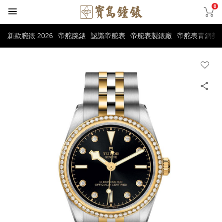
0
新款腕錶 2026
帝舵腕錶
認識帝舵表
帝舵表製錶廠
帝舵表青銅美