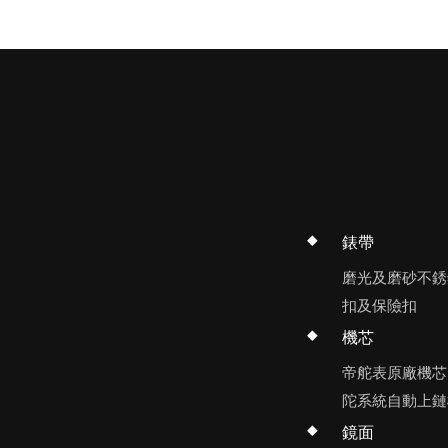
錶帶
磨光及磨砂不銹鋼
扣及保險扣
機芯
帝舵表原廠機芯M
陀系統自動上鏈
鏡面