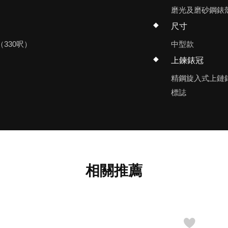
磨光及磨砂鋼錶
尺寸
（330呎）
中型款
上鍊錶冠
精鋼旋入式上鏈
標誌
相關推薦