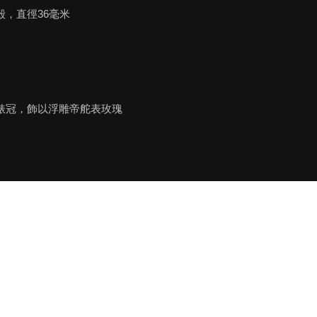
殼，直徑36毫米
錶冠，飾以浮雕帝舵表玫瑰