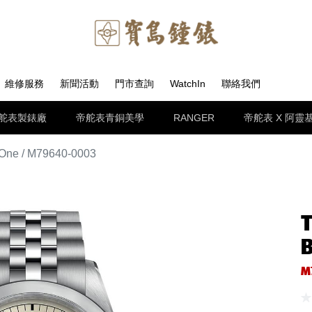
維修服務
新聞活動
門市查詢
WatchIn
聯絡我們
舵表製錶廠
帝舵表青銅美學
RANGER
帝舵表 X 阿靈
One / M79640-0003
B
M