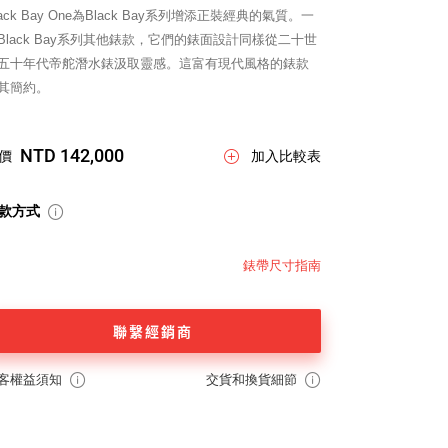
lack Bay One為Black Bay系列增添正裝經典的氣質。一
Black Bay系列其他錶款，它們的錶面設計同樣從二十世
五十年代帝舵潛水錶汲取靈感。這富有現代風格的錶款
其簡約。
NTD 142,000
價
加入比較表
款方式
錶帶尺寸指南
聯繫經銷商
客權益須知
交貨和換貨細節