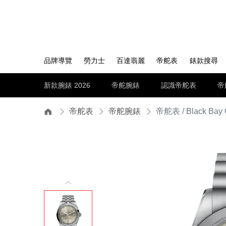
品牌導覽
勞力士
百達翡麗
帝舵表
錶款搜尋
新款腕錶 2026
帝舵腕錶
認識帝舵表
帝
帝舵表
帝舵腕錶
帝舵表 / Black Bay 