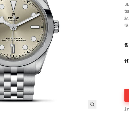
B
如
紀
極
售
付
顧