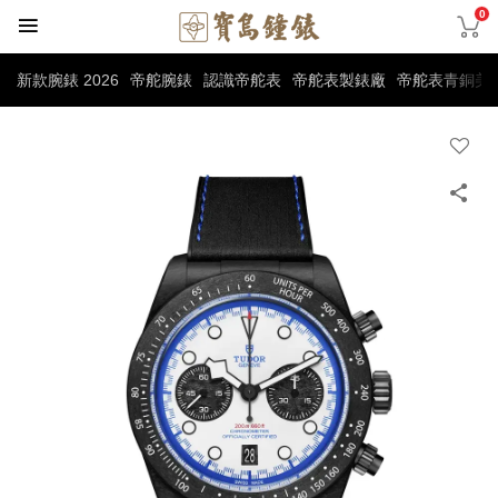
0
新款腕錶 2026
帝舵腕錶
認識帝舵表
帝舵表製錶廠
帝舵表青銅美