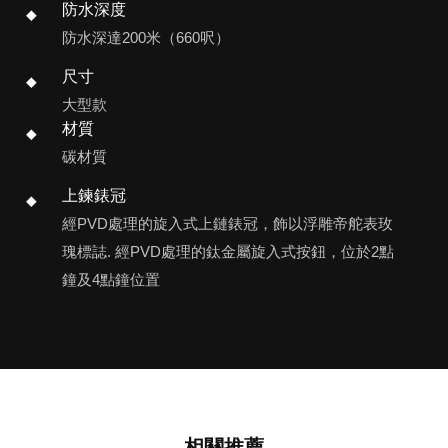
防水深度
防水深達200米（660呎）
尺寸
大型款
材質
碳材質
上鍊錶冠
經PVD處理的旋入式上鏈錶冠，飾以浮雕帝舵表玫
瑰標誌. 經PVD處理的鈦金屬旋入式按鈕，位於2點
鐘及4點鐘位置
相關推薦