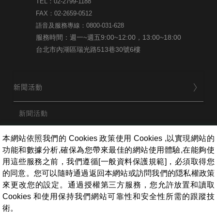
TEL：02-2799-1188
FAX：02-2659-0512
語音及服務專線：0800-031-628
服務時間：週一~週五9:00~12:00，13:00~18:00
台北市內湖區瑞光路513巷30號6樓
新聞活動
新聞活動
本網站依照我們的 Cookies 政策使用 Cookies ,以實現網站的
品牌
功能和數據分析,確保為您帶來最佳的網站使用體驗,在能夠使
用這些服務之前，我們遵循[一般資料保護規範]，必須取得您
的同意。您可以隨時通過返回本網站或訪問我們的隠私權政策
用戶服務
來更改您的設定。通過授權第三方服務，您允許放置和讀取
Cookies 和使用保持我們網站可靠性和安全性所需的跟蹤技
術。
條款相關