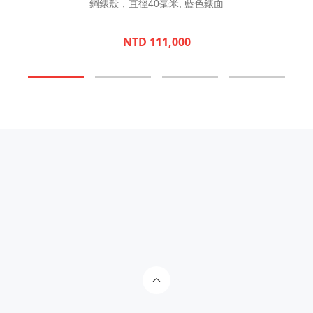
鋼錶殼，直徑40毫米, 藍色錶面
NTD 111,000