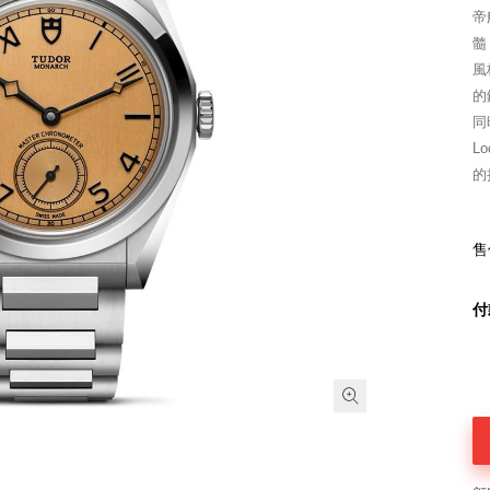
帝
髓
風
的
同
L
的
售
付