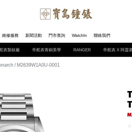
維修服務
新聞活動
門市查詢
WatchIn
聯絡我們
舵表製錶廠
帝舵表青銅美學
RANGER
帝舵表 X 阿靈
arch / M2639W1A0U-0001
M