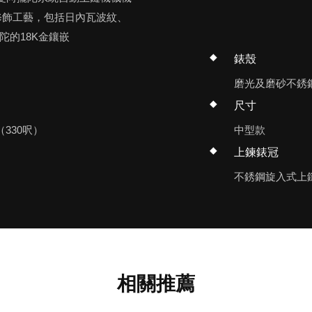
修飾工藝，包括日內瓦波紋、
陀的18K金鑲嵌
錶殼
磨光及磨砂不銹
尺寸
（330呎）
中型款
上鍊錶冠
不銹鋼旋入式上
相關推薦