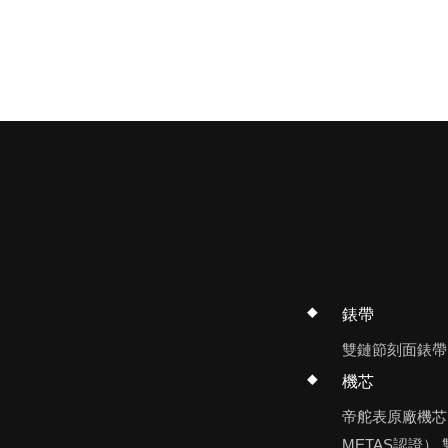
錶帶
雙鏈節刻面錶帶，
機芯
帝舵表原廠機芯M
METAS認證