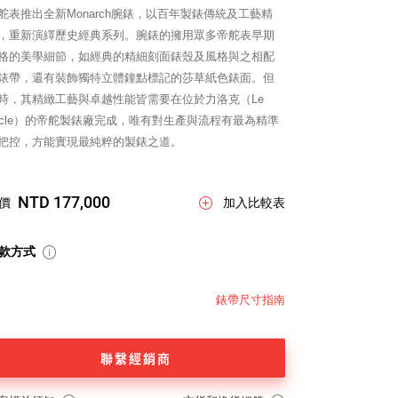
舵表推出全新Monarch腕錶，以百年製錶傳統及工藝精
，重新演繹歷史經典系列。腕錶的擁用眾多帝舵表早期
格的美學細節，如經典的精細刻面錶殼及風格與之相配
錶帶，還有裝飾獨特立體鐘點標記的莎草紙色錶面。但
時，其精緻工藝與卓越性能皆需要在位於力洛克（Le
ocle）的帝舵製錶廠完成，唯有對生產與流程有最為精準
把控，方能實現最純粹的製錶之道。
NTD 177,000
價
加入比較表
款方式
錶帶尺寸指南
聯繫經銷商