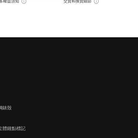
客權益須知
交貨和換貨細節
鋼錶殼
立體鐘點標記