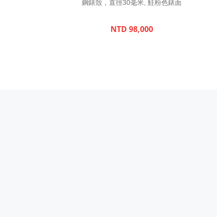
鋼錶殼，直徑30毫米, 鮭粉色錶面
NTD 98,000