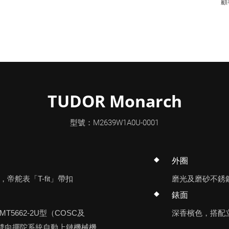
顧
TUDOR Monarch
型號：M2639W1A0U-0001
外圈
帝舵表「T-fit」帶扣
磨光及磨砂不銹
錶面
T5662-2U型（COSC及
深香檳色，搭配
） 雙向擺陀系統自動上鏈機械機