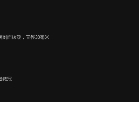
鋼刻面錶殼，直徑39毫米
鏈錶冠