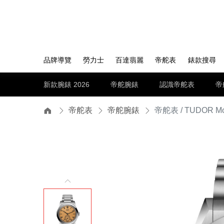
品牌導覽
勞力士
百達翡麗
帝舵表
錶款搜尋
新款腕錶 2026
帝舵腕錶
認識帝舵表
帝
帝舵表
帝舵腕錶
帝舵表 / TUDOR Mon