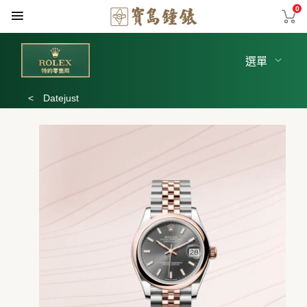
0
選單
<
Datejust