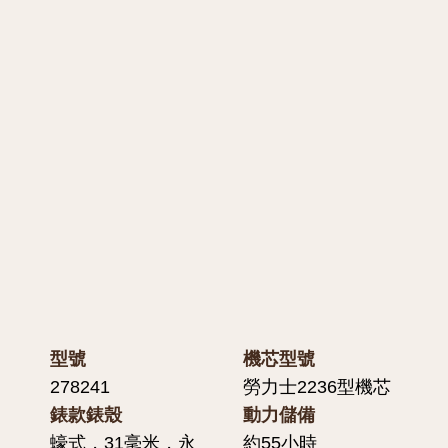
型號
機芯型號
278241
勞力士2236型機芯
錶款錶殼
動力儲備
蠔式，31毫米，永
約55小時