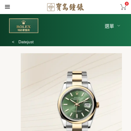
0
選單
<
Datejust