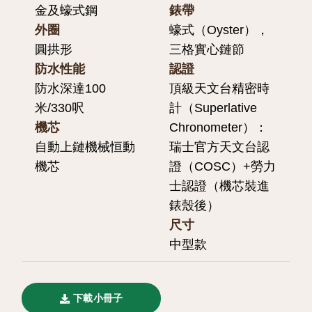
金及蠔式鋼
錶帶
外圈
蠔式（Oyster），
圓拱形
三格實心鏈節
防水性能
認證
防水深達100
頂級天文台精密時
米/330呎
計（Superlative
機芯
Chronometer）：
自動上鏈機械恒動
瑞士官方天文台認
機芯
證（COSC）+勞力
士認證（機芯裝進
錶殼後）
尺寸
中型款
下載小冊子