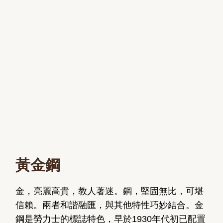
黃金鋼
金，亮麗高貴，教人著迷。鋼，堅固無比，可堪
信賴。兩者和諧融匯，與其他特性巧妙結合。金
鋼是勞力士的標誌特色，早於1930年代初已配置