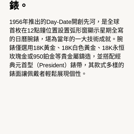
錶。
1956
年推出的
Day-Date
開創先河，是全球
首枚在
12
點鐘位置設置弧形窗顯示星期全寫
的日曆腕錶，堪為當年的一大技術成就。腕
錶僅選用
18K
黃金、
18K
白色黃金、
18K
永恒
玫瑰金或
950
鉑金等貴金屬鑄造，並搭配經
典元首型（
President
）錶帶，其款式多樣的
錶面讓佩戴者輕鬆展現個性。