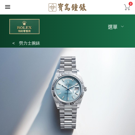
0
選單
<
勞力士腕錶