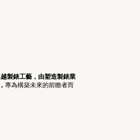
卓越製錶工藝
，
由塑造製錶業
，
專為構築未來的前瞻者而