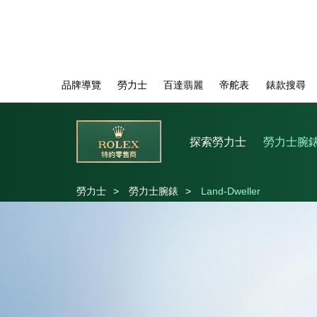
品牌導覽
勞力士
百達翡麗
帝舵表
錶款搜尋
探索勞力士
勞力士腕
勞力士
>
勞力士腕錶
>
Land-Dweller